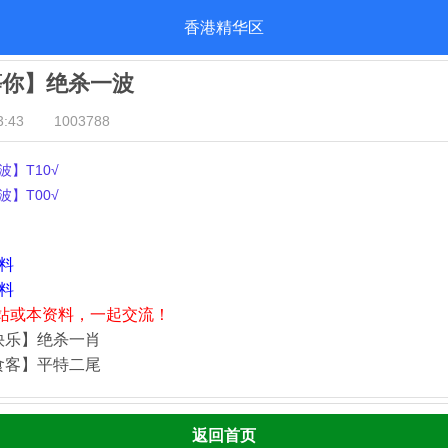
香港精华区
等你】绝杀一波
:43
1003788
】T10√
】T00√
资料
资料
站或本资料，一起交流！
快乐】绝杀一肖
食客】平特二尾
返回首页