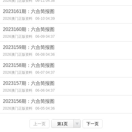
2026澳门正版资料
06-11 04:38
2023161期：六合简报图
2026澳门正版资料
06-10 04:39
2023160期：六合简报图
2026澳门正版资料
06-09 04:37
2023159期：六合简报图
2026澳门正版资料
06-08 04:36
2023158期：六合简报图
2026澳门正版资料
06-07 04:37
2023157期：六合简报图
2026澳门正版资料
06-06 04:37
2023156期：六合简报图
2026澳门正版资料
06-05 04:36
上一页
第1页
下一页