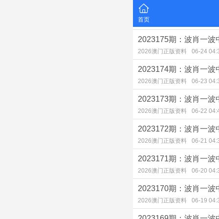
首页
2023175期：波肖一波
2026澳门正版资料
06-24 04:
2023174期：波肖一波
2026澳门正版资料
06-23 04:
2023173期：波肖一波
2026澳门正版资料
06-22 04:
2023172期：波肖一波
2026澳门正版资料
06-21 04:
2023171期：波肖一波
2026澳门正版资料
06-20 04:
2023170期：波肖一波
2026澳门正版资料
06-19 04:
2023169期：波肖一波