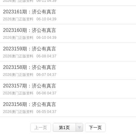
2026澳门正版资料
06-11 04:39
2023161期：济公有真言
2026澳门正版资料
06-10 04:39
2023160期：济公有真言
2026澳门正版资料
06-10 04:39
2023159期：济公有真言
2026澳门正版资料
06-08 04:37
2023158期：济公有真言
2026澳门正版资料
06-07 04:37
2023157期：济公有真言
2026澳门正版资料
06-06 04:37
2023156期：济公有真言
2026澳门正版资料
06-05 04:37
上一页
第1页
下一页