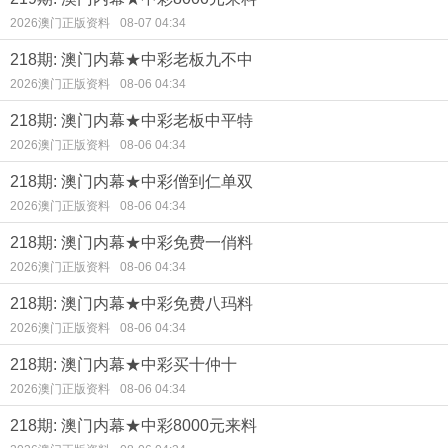
2026澳门正版资料
08-07 04:34
218期: 澳门内幕★中彩老板九不中
2026澳门正版资料
08-06 04:34
218期: 澳门内幕★中彩老板中平特
2026澳门正版资料
08-06 04:34
218期: 澳门内幕★中彩僧到仁单双
2026澳门正版资料
08-06 04:34
218期: 澳门内幕★中彩免费一俏料
2026澳门正版资料
08-06 04:34
218期: 澳门内幕★中彩免费八玛料
2026澳门正版资料
08-06 04:34
218期: 澳门内幕★中彩买十仲十
2026澳门正版资料
08-06 04:34
218期: 澳门内幕★中彩8000元来料