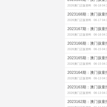
2026澳门正版资料
06-18 04:
2023168期：澳门孩童
2026澳门正版资料
06-17 04:
2023167期：澳门孩童
2026澳门正版资料
06-16 04:
2023166期：澳门孩童
2026澳门正版资料
06-15 04:
2023165期：澳门孩童
2026澳门正版资料
06-15 04:
2023164期：澳门孩童
2026澳门正版资料
06-13 04:
2023163期：澳门孩童
2026澳门正版资料
06-13 04:
2023162期：澳门孩童