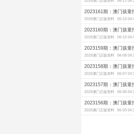
2026澳门正版资料
06-11 04:
2023161期：澳门孩童
2026澳门正版资料
06-10 04:
2023160期：澳门孩童
2026澳门正版资料
06-10 04:
2023159期：澳门孩童
2026澳门正版资料
06-08 04:
2023158期：澳门孩童
2026澳门正版资料
06-07 04:
2023157期：澳门孩童
2026澳门正版资料
06-06 04:
2023156期：澳门孩童
2026澳门正版资料
06-05 04: