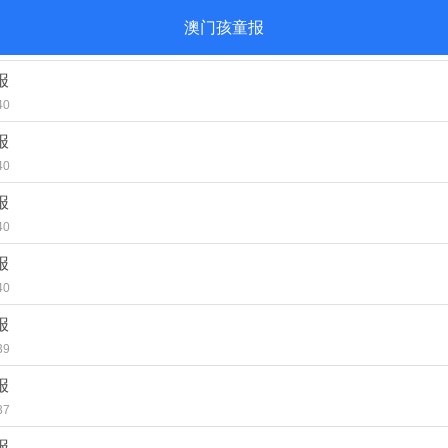
澳门孩童报
报
40
报
40
报
40
报
40
报
39
报
37
报