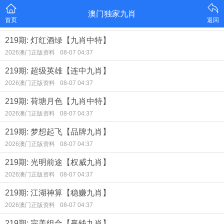
澳门独家九肖
首页
返回
219期: 灯红酒绿【九肖中特】
2026澳门正版资料
08-07 04:37
219期: 超级英雄【连中九肖】
2026澳门正版资料
08-07 04:37
219期: 荷塘月色【九肖中特】
2026澳门正版资料
08-07 04:37
219期: 梦想起飞【品牌九肖】
2026澳门正版资料
08-07 04:37
219期: 光明前途【权威九肖】
2026澳门正版资料
08-07 04:37
219期: 江湖神算【稳赚九肖】
2026澳门正版资料
08-07 04:37
219期: 完美组合【赢钱九肖】