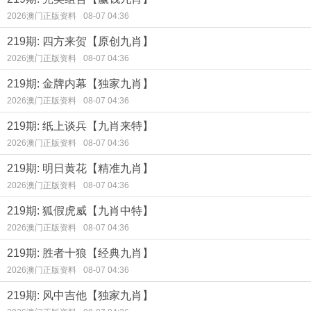
2026澳门正版资料
08-07 04:36
219期: 四方来贺【原创九肖】
2026澳门正版资料
08-07 04:36
219期: 金牌内幕【独家九肖】
2026澳门正版资料
08-07 04:36
219期: 纸上谈兵【九肖来特】
2026澳门正版资料
08-07 04:36
219期: 明日黄花【精准九肖】
2026澳门正版资料
08-07 04:36
219期: 狐假虎威【九肖中特】
2026澳门正版资料
08-07 04:36
219期: 胜者十狼【经典九肖】
2026澳门正版资料
08-07 04:36
219期: 风中吉他【独家九肖】