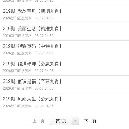
2026澳门正版资料
08-07 04:36
219期: 欣欣宝贝【期期九肖】
2026澳门正版资料
08-07 04:36
219期: 美丽生活【精准九肖】
2026澳门正版资料
08-07 04:36
219期: 观狗觅码【中特九肖】
2026澳门正版资料
08-07 04:36
219期: 福满乾坤【必赢九肖】
2026澳门正版资料
08-07 04:36
219期: 低调是福【至尊九肖】
2026澳门正版资料
08-07 04:36
219期: 风雨人生【公式九肖】
2026澳门正版资料
08-07 04:36
上一页
第1页
下一页