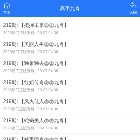
高手九肖
首页
返回
219期: 【把握未来㊣㊣九肖】
2026澳门正版资料
08-07 04:36
219期: 【美丽人生㊣㊣九肖】
2026澳门正版资料
08-07 04:36
219期: 【独来独去㊣㊣九肖】
2026澳门正版资料
08-07 04:36
219期: 【红姐传奇㊣㊣九肖】
2026澳门正版资料
08-07 04:36
219期: 【风火佳人㊣㊣九肖】
2026澳门正版资料
08-07 04:36
219期: 【蛇蝎美人㊣㊣九肖】
2026澳门正版资料
08-07 04:36
219期: 【妙手回春㊣㊣九肖】